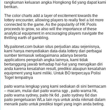
rangkuman keluaran angka Hongkong 6d yang dapat kami
berikan.
The color charts add a layer of excitement towards the
lottery encounter, allowing players to really feel a lot more
connected to the game. As the popularity of HK Pools
proceeds to grow, so also will the importance of these
analytical equipment in encouraging players navigate the
thrilling earth of gambling.
My.paitonet.com bukan situs perjudian atau sejenisnya,
kami hanya menyediakan data-data lottery dari perbagai
sumber termasuk sebagaimana adanya beserta
applications pengolah angka lainnya, kami tidak
bertanggung jawab terhadap hal-hal yang merugikan diri
anda karena kesalahan result, prediksi ataupun kesalahan
equipment yang kami miliki. Untuk BO terpercaya Polisi
Togel tempatnya
paito warna lengkap yang kami sediakan di sini bermacam
– macam, mulai dari paito warna sgp , paito warna hk,
paito warna sydney, paito hk 6d , paito sydney 6d dan
paito pengeluaran WLa lain nya untuk anda nikmati dalam
menarik paito untuk prediksi togel yang ingin anda beting.